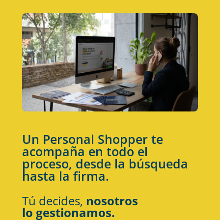
Un Personal Shopper te
acompaña en todo el
proceso, desde la búsqueda
hasta la firma.
Tú decides,
nosotros
lo gestionamos.