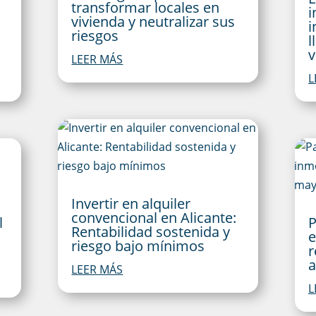
transformar locales en
i
vivienda y neutralizar sus
i
riesgos
l
v
LEER MÁS
L
Invertir en alquiler
convencional en Alicante:
l
P
Rentabilidad sostenida y
e
riesgo bajo mínimos
r
a
LEER MÁS
L