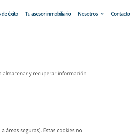
 de éxito
Tu asesor inmobiliario
Nosotros
Contacto
ra almacenar y recuperar información
o a áreas seguras). Estas cookies no