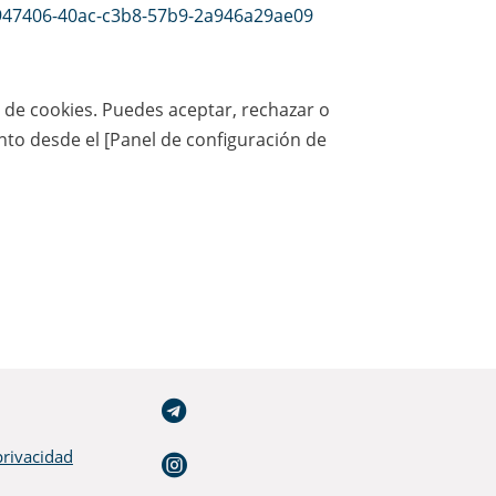
63947406-40ac-c3b8-57b9-2a946a29ae09
o de cookies. Puedes aceptar, rechazar o
to desde el [Panel de configuración de

privacidad
